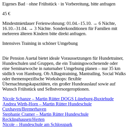
Eigenes Bad · ohne Frühstück · in Vorbereitung, bitte anfragen
45 €
Mindestmietdauer Ferienwohnung: 01.04.–15.10. → 6 Nächte,
16.10.–31.04. → 3 Nächte. Sonderkonditionen für Familien mit
mehreren älteren Kindern bitte direkt anfragen.
Intensives Training in schöner Umgebung
Die Pension Auetal bietet ideale Voraussetzungen für Hundetrainer,
Hundeschulen und Gruppen, die ein Trainingswochenende oder
eine Seminarwoche in naturnaher Umgebung planen – nur 35 km
südlich von Hamburg. Ob Alltagstraining, Mantrailing, Social Walks
oder themenspezifische Workshops: flexible
Übernachtungskapazitäten, ein großer Hundeauslauf sowie auf
Wunsch Frühstück und Selbstversorgeroptionen.
Nicole Schanze – Martin Rütter DOGS Lüneburg-Buxtehude
Andrea Wirth-Horn – Martin Rütter Hundeschule
Cuxhaven/Bremerhaven
Stephanie Cramer – Martin Rütter Hundeschule
Recklinghausen/Herten
Nicole – Hundeschule am Schlosspark