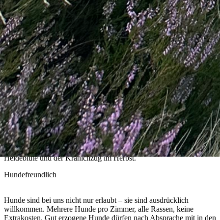
Rund um die Pension
Rund um die Pension gibt es viel zu entdecken. Direkt vor der
Haustür laden die Heideflächen zu ausgedehnten Wanderungen und
Radtouren ein. Wer die Region erkunden möchte, findet in der Nähe
einen Barfußpark, einen Wildpark und ein Naturbad. Auch
Kutschfahrten, Kanutouren sowie Ausflüge nach Lüneburg,
Hamburg, Soltau oder Bispingen sorgen für abwechslungsreiche
Urlaubstage. Zu den besonderen Höhepunkten zählen die
Heideblüte und der Kranichzug im Herbst.
Hundefreundlich
Hunde sind bei uns nicht nur erlaubt – sie sind ausdrücklich
willkommen. Mehrere Hunde pro Zimmer, alle Rassen, keine
Extrakosten. Gut erzogene Hunde dürfen nach Absprache mit in den