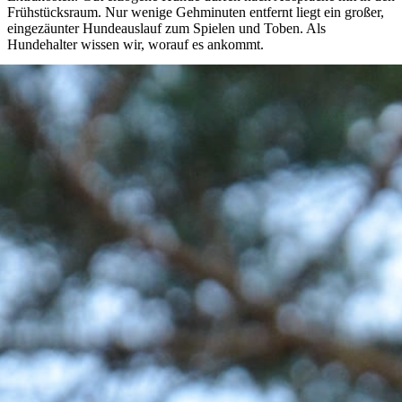
Frühstücksraum. Nur wenige Gehminuten entfernt liegt ein großer,
eingezäunter Hundeauslauf zum Spielen und Toben. Als
Hundehalter wissen wir, worauf es ankommt.
Eure vierbeinigen Begleiter übernachten bei uns selbstverständlich
kostenlos – ohne Begrenzung der Anzahl.
Bewusst handeln
Zum Schutz der Umwelt werden Zimmer und Bäder standardmäßig
alle zwei Tage gereinigt – auf Wunsch auch häufiger. Aus Gründen
der Müllvermeidung befinden sich in den Zimmern bewusst keine
Einweg-Hygieneartikel. Neben Handseife steht bei Bedarf ein
kleiner Vorrat an Pflegeprodukten zur Verfügung. So schonen wir
Ressourcen und gewährleisten gleichzeitig einen komfortablen
Aufenthalt.