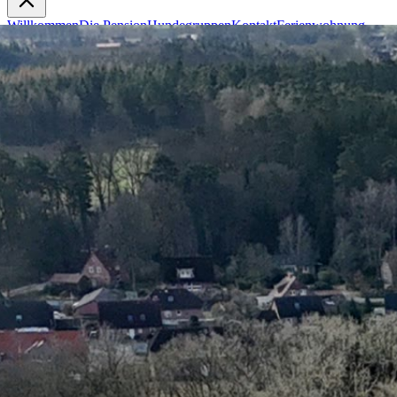
Willkommen
Die Pension
Hundegruppen
Kontakt
Ferienwohnung
Amrum
Jetzt buchen
0174 9115226
Dorfstraße 42, 21272 Egestorf OT Döhle