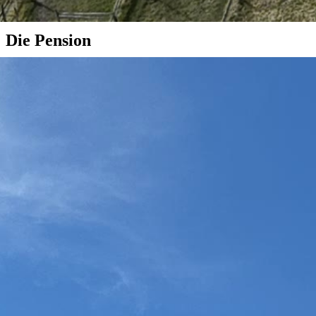
Hundefreundliche Unterkunft
Die Pension
Euer Zuhause in der Lüneburger Heide
Urlaub in der Heide
Die Lüneburger Heide ist zu jeder Jahreszeit einen Besuch wert.
Direkt von unserer Pension aus könnt ihr zu Wanderungen,
Radtouren oder Spaziergängen aufbrechen und die Natur in eurem
eigenen Tempo entdecken. Ob ihr ein entspanntes Wochenende
verbringen oder euch eine längere Auszeit gönnen möchtet – bei uns
findet ihr den passenden Ausgangspunkt für erholsame Tage.