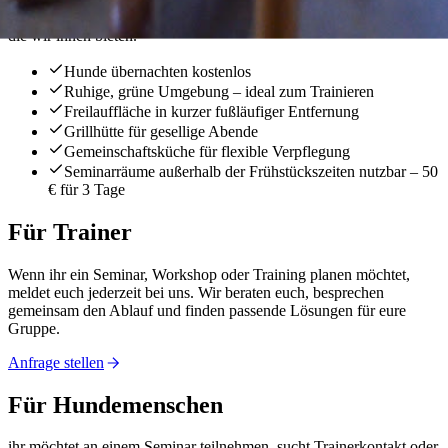
und schätzen vor allem die individuellen Gestaltungsmöglichkeiten,
die wir ihnen bieten.
Hunde übernachten kostenlos
Ruhige, grüne Umgebung – ideal zum Trainieren
Freilauffläche in kurzer fußläufiger Entfernung
Grillhütte für gesellige Abende
Gemeinschaftsküche für flexible Verpflegung
Seminarräume außerhalb der Frühstückszeiten nutzbar – 50
€ für 3 Tage
Für Trainer
Wenn ihr ein Seminar, Workshop oder Training planen möchtet,
meldet euch jederzeit bei uns. Wir beraten euch, besprechen
gemeinsam den Ablauf und finden passende Lösungen für eure
Gruppe.
Anfrage stellen
Für Hundemenschen
ihr möchtet an einem Seminar teilnehmen, sucht Trainerkontakt oder