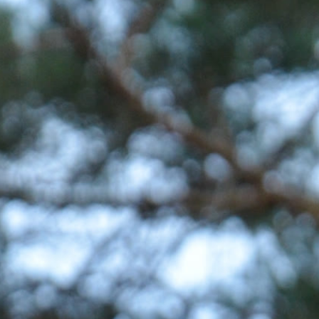
Willkommen
Die Pension
Hundegruppen
Kontakt
Ferienwohnung
Amrum
Jetzt buchen
0174 9115226
Dorfstraße 42, 21272 Egestorf OT Döhle